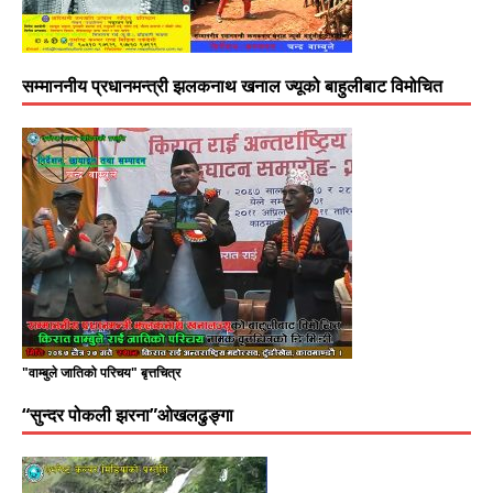
सम्माननीय प्रधानमन्त्री झलकनाथ खनाल ज्यूको बाहुलीबाट विमोचित
"वाम्बुले जातिको परिचय" बृत्तचित्र
“सुन्दर पोकली झरना”ओखलढुङ्गा