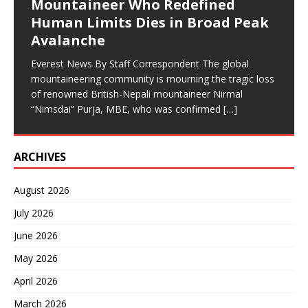
एभरेष्ट न्यूज १५ साउन, ललितपुर । ‘किरात लोकपरम्पराको निरन्तरता’ भन्ने
Mountaineer Who Redefined
नेपालमा जन्मिए, ब्रिटिश सेनामा चम्किए, विश्व पर्वतारोहणमा इतिहास रचेका
नारासहित वाम्बुले राई समाज, नेपाल (वाम्रास) केन्द्र ले दशौँ वाम्बुले
सुनसरीको देवानगञ्ज गाउँपालिका–३, कप्तानगञ्ज क्षेत्रमा दुई समूहबीच
Human Limits Dies in Broad Peak
निर्मल ‘निम्सदाइ’ पुर्जाको दुःखद अवसान १७ साउन, काठमाडौं। विश्व
लोकपरम्परा बाँसुरी दिवस विविध सांस्कृतिक
[…]
भएको झडपमा प्रहरीको गोली लागेर एक जनाको मृत्यु भएको छ भने
Avalanche
पर्वतारोहण जगतले आफ्ना एक असाधारण कीर्तिमानी व्यक्तित्व
[…]
सर्वसाधारण र सुरक्षाकर्मीसहित अन्य धेरै जना घाइते
[…]
Everest News By Staff Correspondent The global
mountaineering community is mourning the tragic loss
of renowned British-Nepali mountaineer Nirmal
“Nimsdai” Purja, MBE, who was confirmed
[…]
ARCHIVES
August 2026
July 2026
June 2026
May 2026
April 2026
March 2026