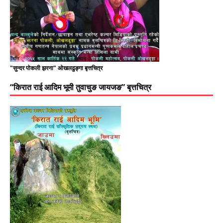
"सुन्दर पोकली झरना" ओखलढुङ्गा बृत्तचित्र
“किरात राई आदिम भूमी तुवाचुङ जायजङ” बृत्तचित्र