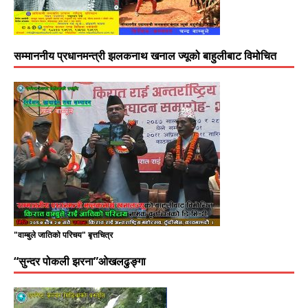
सम्माननीय प्रधानमन्त्री झलकनाथ खनाल ज्यूको बाहुलीबाट विमोचित
"वाम्बुले जातिको परिचय" बृत्तचित्र
“सुन्दर पोकली झरना”ओखलढुङ्गा