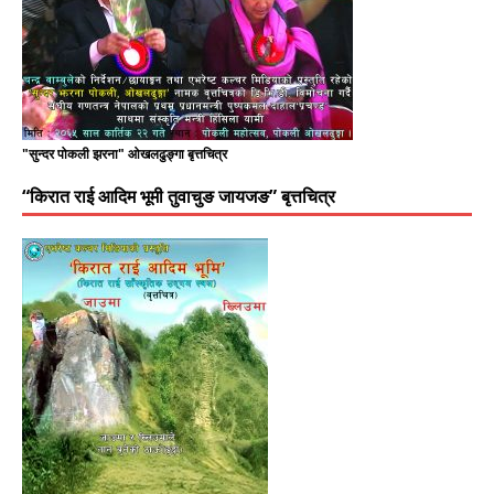
"सुन्दर पोकली झरना" ओखलढुङ्गा बृत्तचित्र
“किरात राई आदिम भूमी तुवाचुङ जायजङ” बृत्तचित्र