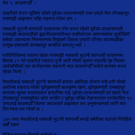
जेठ १, काठमाण्डौँ ।
प्रहरीको फरार सूचिमा रहेको पूर्वउप-प्रधानमन्त्री तथा एमाले नेता टोपबहादुर
रायमाझी आइतबार साँझ पक्राउ परेका छन् ।
नक्कली भुटानी शरणार्थी प्रकरणमा परेर फरार रहेको पूर्वउप-प्रधानमन्त्री
रायमाझी काठमाडौंको बूढानीलकण्ठस्थित पासीकोटमा आफन्तकोमा लुकीछिपी
बसेको अवस्थामा नियन्त्रणमा लिइएको जिल्ला प्रहरी परिसर काठमाडौंका
प्रमुख एसएसपी दानबहादुर कार्कीले बताउनु भयो ।
प्रतिनिधिसभा सदस्य रहेका रायमाझी नक्कली भुटानी शरणार्थी प्रकरणमा
बैशाख २१ गते प्रहरीले पक्राउ पुर्जी जारी गरेको सूचना पाएपछि गृह जिल्ला
अर्घाखाँचीको एक कार्यक्रममा सहभागी भएर काठमाण्डौँ फर्कने क्रममा फरार
रहेका थियो ।
नेपालीलाई नक्कली भुटानी शरणार्थी बनाएर अमेरिका लैजाने भन्दै ठगी गरेको
आरोपमा पक्राउ परेका पूर्वगृहमन्त्री बालकृष्ण खाण, पूर्वगृहमन्त्री रामबहादुर
थापाका सुरक्षा सल्लाहकार इन्द्रजित राई, पूर्वउप-प्रधानमन्त्री एवं एमाले नेता
टोपबहादुर रायमाझीका छोरा सन्दीप र पूर्वगृह सचिव टेकनारायण पाण्डेसहित १२
जनालाई काठमाडौँ जिल्ला अदालतले आइतबार थप अनुसन्धानको लागि चार
दिन म्याद थप गरेको छ ।
८७५ जना नेपालीलाई नक्कली भुटानी शरणार्थी बनाई अमेरीका पठाउने गिरोहीले
अर्बौं रकम
पिडित हरूबाट लिएको खुलेको छ ।