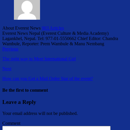
About Everest News
903 Articles
Everest News Nepal (Everest Culture & Media Academy)
Lagankhel, Nepal. Tel: 977-01-5550662 Chief Editor: Chandra
Wambule, Reporter: Prem Wambule & Manu Nembang
Previous
The right way to Meet International Girl
Next
How can you Get a Mail Order Star of the event?
Be the first to comment
Leave a Reply
Your email address will not be published.
Comment