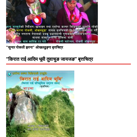
"सुन्दर पोकली झरना" ओखलढुङ्गा बृत्तचित्र
“किरात राई आदिम भूमी तुवाचुङ जायजङ” बृत्तचित्र