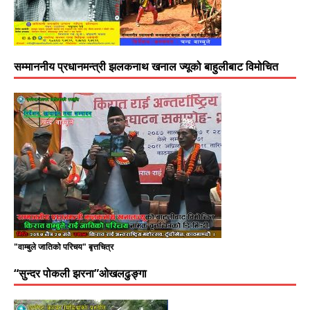
सम्माननीय प्रधानमन्त्री झलकनाथ खनाल ज्यूको बाहुलीबाट विमोचित
"वाम्बुले जातिको परिचय" बृत्तचित्र
“सुन्दर पोकली झरना”ओखलढुङ्गा