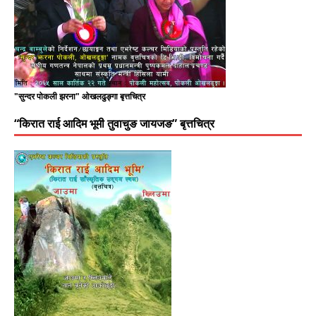
"सुन्दर पोकली झरना" ओखलढुङ्गा बृत्तचित्र
“किरात राई आदिम भूमी तुवाचुङ जायजङ” बृत्तचित्र