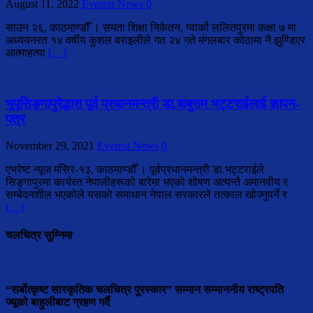
August 11, 2022
Everest News
0
साउन २६, काठमाण्डौँ । समता शिक्षा निकेतन, ग्वार्को ललितपुरमा कक्षा ७ मा
अध्ययनरत १४ वर्षीय कुशल बराइलीले गत २४ गते मंगलबार कोठामा नै झुण्डिएर
आत्माहत्या
[…]
भूपूसिङ्गापुरेद्धारा पूर्व प्रधानमन्त्री डा.बाबुराम भट्टराईलाई ज्ञापन-
पत्र
November 29, 2021
Everest News
0
एभरेष्ट न्यूज मंसिर-१३, काठमाण्डौँ । पूर्वप्रधानमन्त्री डा.भट्टराईले
सिङ्गापुरमा कार्यरत नेपालीहरूको बारेमा भएको शोषण अत्यन्तै अमानवीय र
सम्बेदनशील भएकोले यसको समाधान नेपाल सरकारले तत्काल खोज्नुपर्ने र
[…]
चलचित्र सुम्निमा
“सर्बोत्कृष्ट सास्कृतिक चलचित्र पुरस्कार” सम्मान सम्माननीय राष्ट्रपति
ज्यूको बाहुलीबाट ग्रहण गर्दै