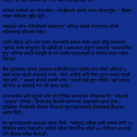
नगर्नू। यो पैसा राज्यको हो। तर ज्यान तपाईंहरूको हो।
राज्यले राज्यको धन जोगाओस्। तपाईंहरूले आफ्नो ज्यान जोगाउनुस्।” बैंकमा
भएका सबैजना भुइँमा सुते।
यसलाई “सोच परिवर्तनको अवधारणा” भनिन्छ जसले परम्परागत सोच्ने
तरिकालाई परिवर्तन गर्दछ।
एउटी महिला अटेर गरेर एउटा टेबलमाथि बसेको देखेर एउटा डाँंकु चिच्यायो:
“कृपया सभ्य बन्नुहोस्! यो डकैती हो र बलात्कार होइन!”यसलाई “व्यावसायिक
हुनु” भनिन्छ जसले तपाईंले जे गर्न तालीम पाउनुभएको छ त्यसमा मात्र लक्षित
गराउछ!
बैंक लुटेराहरू आफ्नो अड्डामा फर्केपछि एउटा एमबिए पास गरेको डाँकाले ६
कक्षा मात्र पढेको बोसलाई भन्यो: “बोस, हामीले कति पैसा लुट्न सफल भएछौं
गनेर हेरौं।” उसको बोसले हकार्दै भन्यो: “कस्तो मूर्ख कुरा गरेको? यहाँ एकदम
धेरै पैसा छ जसलाई गन्न धेरै समय लाग्छ।
आज हामीले कति लुट्यौं भनेर भरे टिभिमा समाचारले भनिहाल्छ नि!” यसलाई
“अनुभव” भनिन्छ। हिजोआज किताबी ज्ञानभन्दा अनुभवको महत्त्व हुन्छ।
डाँकाहरू निस्केपछि बैंकको मेनेजरले सुपरभाइजरलाई पुलिसलाई बोलाउन
आदेश दियो।
तर सुपरभाइजरले उसलाई जवाफ दियो: “पर्खनुस्! पहिला हामी आफ्नो लागि १०
मिलियन डलर निकालौं र हामीले पहिला हिनामिना गरेको ७० मिलियन डलरको
पनि हिसाब यसैमा मिलाऔं।