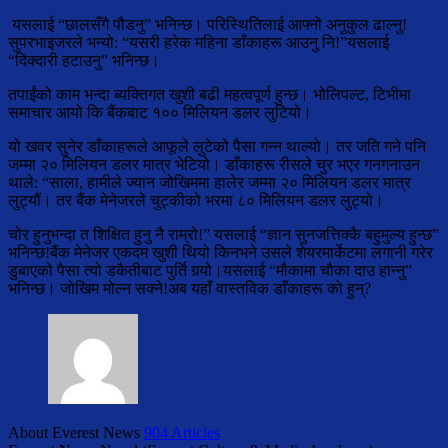
यसलाई “छालसँगै पौडनु” भनिन्छ। परिस्थितिलाई आफ्नो अनुकुल ढाल्नु!
सुपरभाइजरले भन्यो: “यसरी हरेक महिना डाँकाहरू आउनु नि!”यसलाई
“दिक्दारी हटाउनु” भनिन्छ।
तपाईंको काम भन्दा ब्यक्तिगत खुशी बढी महत्वपूर्ण हुन्छ। भोलिपल्ट, टिभीमा
समाचार आयो कि बैंकबाट १०० मिलियन डलर लुटियो।
यो खवर सुनेर डाँकाहरूले आफूले लुटेको पैसा गन्न थाल्यो। तर जति गने पनि
जम्मा २० मिलियन डलर मात्र भेटियो। डाँकाहरू रीसले चुर भएर गनगनाउन
थाले: “साला, हामीले ज्यान जोखिममा हालेर जम्मा २० मिलियन डलर मात्र
लुट्यौं। तर बैंक मेनेजरले चुट्कीको भरमा ८० मिलियन डलर लुट्यो।
चोर हुनुभन्दा त शिक्षित हुनु नै राम्रो!” यसलाई “ज्ञान सुनजत्तिक्कै बहुमुल्य हुन्छ”
भनिन्छ!बैंक मेनेजर एकदम खुशी थियो किनभने उसले शेयरमार्केटमा लगानी गरेर
डुबाएको पैसा त्यो डकैतीबाट पुर्ति गर्‍यो।यसलाई “मौकामा चौका दाउ हान्नु”
भनिन्छ। जोखिम मोल्न सक्ने!अब यहाँ वास्तविक डाँकाहरू को हुन्?
About Everest News
904 Articles