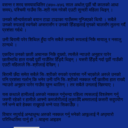
वसन्त र शरद समयावधितिर (७७०‐४७६ साल अर्थात् पूर्वी चौ कालको आधा
समय), पश्चिमी गाउँमा सि–श्री नाम गरेकी एउटी सुन्दरी महिला थिइन् ।
उनको सौन्दर्यताको बयान टाढा टाढाका गाउँसम्म गुन्जिएको थियो । सबैले
उनको रुपलाई स्वर्गको अप्सरासँग र उनको हिँडाइलाई मृगको चालसँग तुलना गर्दै
प्रशंसा गर्दथे ।
उनी बिरामी परेर शिथिल हुँदा पनि सबैले उनको रूपलाई निकै मायालु र नसालु
ठान्दथे ।
एकदिन उनको छाती अचानक निकै दुख्यो, त्यसैले न्याउरो अनुहार पारेर
छातीमाथि हात राख्दै पूर्वी गाउँतिर हिँड्दै थिइन् । यसरी हिँड्दै गर्दा पूर्वी गाउँकी
एउटी महिलाले सि–श्रीलाई देखिन् ।
बिरामी छँदा समेत सबैले सि–श्रीको रुपको प्रशंसा गर्ने भएकोले अरुले उनको
पनि प्रशंसा गर्लान् कि भनेर उनी पनि सि–श्रीको नक्कल गर्दै छातीमा हात राख्दै
न्याउरो अनुहार पारेर गाउँमा घुम्न थालिन् । तर सबैले उनलाई खिस्याए ।
यस कथाले हामीलाई अरुको नक्कल गर्नुभन्दा पहिला त्यसलाई विश्लेषण गर्नु
जरुरी रहेको र हामीले आफ्नो कमजोरीलाई लुकाउँदै क्षमतालाई कसरी सदुपयोग
गर्ने भन्ने बारे हेक्का राख्नुपर्छ भन्ने पाठ सिकाउँछ ।
विचार नपुर्याई अन्धाधुन्ध अरुको नक्कल गर्नु भनेको आफूलाई नै अप्ठ्यारो
परिस्थितिमा पार्नु हो ।-चाइना आइडम