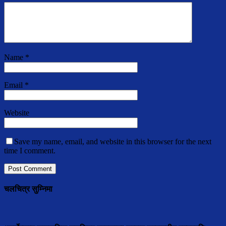
Name
*
Email
*
Website
Save my name, email, and website in this browser for the next
time I comment.
चलचित्र सुम्निमा