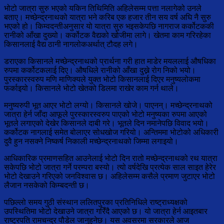
भोटो जात्रा सुरु भएको यकिन तिथिमिति अहिलेसम्म पत्ता नलागेको उनले
बताए। मच्छेन्द्रनाथको यात्रा भने करिब एक हजार तीन सय वर्ष अघि नै सुरु
भएको हो। किम्वदन्तीअनुसार यो यात्रा सुरु भइसकेपछि नागराज कर्कोटककी
रानीको आँखा दुख्यो। कर्कोटक वैद्यको खोजीमा लागे। खेतमा काम गरिरहेका
किसानलाई वैद्य ठानी नागलोकअर्थात् टौदह लगे।
डराएका किसानले मच्छेन्द्रनाथको प्रार्थना गरी हात माडेर मयललाई औषधिका
रुपमा कर्कोटकलाई दिए। औषधिले रानीको आँखा दुख्ने रोग निको भयो।
पुरस्कारस्वरुप मणि माणिक्यले युक्त भोटो किसानलाई दिएर मनुष्यलोकमा
फर्काइयो। किसानले भोटो खेतको डिलमा राखेर काम गर्न थाले।
मनुष्यरुपी भूत आएर भोटो लग्यो। किसानले खोजे। पाएनन्। मच्छेन्द्रनाथको
जात्रा हेर्न जाँदा आफूले पुरस्कारस्वरुप पाएको भोटो मनुष्यका रुपमा आएको
भूतले लगाएको देखेर किसानले दाबी गरे। भूतले दिन नमानेपछि विवाद भयो।
कर्कोटक नागलाई समेत बोलाएर सोधखोज गरियो। अन्तिममा भोटोको अधिकारी
दुवै हुन नसक्ने निष्कर्ष निकाली मच्छेन्द्रनाथको जिम्मा लगाइयो।
आधिकारिक प्रमाणसहित आउनेलाई भोटो दिन रातो मच्छेन्द्रनाथको रथ यात्रा
सकेपछि भोटो जात्रा गर्ने परम्परा बस्यो। त्यो वर्षदेखि प्रत्येक साल साइत हेरेर
भोटो देखाउने गरिएको जनविश्वास छ। अहिलेसम्म कसैले प्रमाण जुटाएर भोटो
लैजान नसकेको किम्बदन्ती छ।
पछिल्लो समय गुठी संस्थान ललितपुरका प्रतिनिधिले राष्ट्राध्यक्षको
उपस्थितिमा भोटो देखाउने जात्रा गरिँदै आएको छ। यो जात्रा हेर्न आइतबार
राष्ट्रपति रामचन्द्र पौडेल जानुहुनेछ। यस अवसरमा सरकारले आज