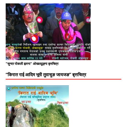
"सुन्दर पोकली झरना" ओखलढुङ्गा बृत्तचित्र
“किरात राई आदिम भूमी तुवाचुङ जायजङ” बृत्तचित्र