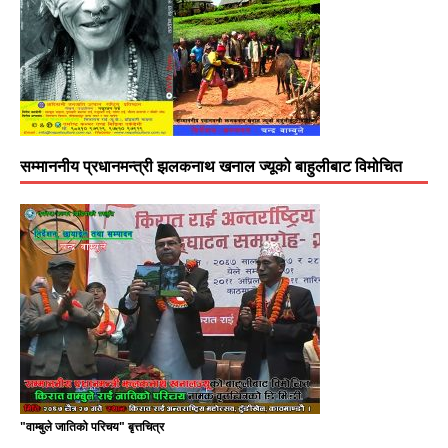
सम्माननीय प्रधानमन्त्री झलकनाथ खनाल ज्यूको बाहुलीबाट विमोचित
"वाम्बुले जातिको परिचय" बृत्तचित्र