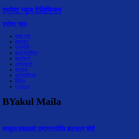
एभरेष्ट न्यूज टेलिभिजन
एभरेष्ट न्यूज
मुख्य पृष्ठ
समाचार
राजनीति
कला/साहित्य
चलचित्र
अन्तरवार्ता
स्वस्थ्य
अन्तराष्ट्रिय
विविध
English
BYakul Maila
ब्याकुल माइलाको राष्ट्रगानदेखि ह्वाटस्एप चोरी