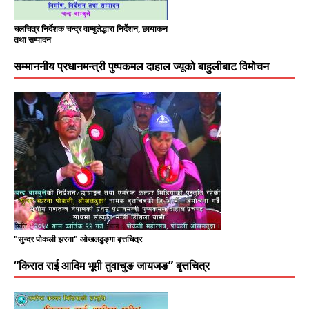
चलचित्र निर्देशक चन्द्र वाम्बुलेद्धारा निर्देशन, छायाकन
तथा सम्पादन
सम्माननीय प्रधानमन्त्री पुष्पकमल दाहाल ज्यूको बाहुलीबाट विमोचन
"सुन्दर पोकली झरना" ओखलढुङ्गा बृत्तचित्र
“किरात राई आदिम भूमी तुवाचुङ जायजङ” बृत्तचित्र