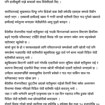
पनि हासीखुशी राख्ने बाचाको साथ विदेशीएको थिए ।
सपरिवारलाई सुखसयल दिन्छु भनेर हिडेको बाबा केही वर्षपछि एकाएक सम्पर्क विहीन
मात्रै भएन । एक्कासी हामीलाई खबर नै नगरि कान्छी श्रीमती लिएर गाउ पुगेको खबरले
हामीलाई मर्यतुल्या बनाएका जेठीछोरीले आसु पुछ्दै बताइन ।
वैदेशीक रोजगारीमा गएको श्रीकुमार राई गाउकै चिनजानको कल्पना विष्टसंग हिमजिम
बढ्दै गएपछि परिवारबाट टाढिँदै दोस्रो विवाह गरि एक सन्तान समेत जन्म भइसकेको
स्रोतबाट खुलेको छ ।
साचो कुरा के हो र सरसल्लाहको लागि परिवारजनले सम्पर्कको लागि खोजी गर्दा पनि
सम्पर्कमा नआएपछि जेठी श्रीमतीले बहुबविवाह मुद्धा दर्ता गर्न बाध्य भएको पिडित जेठी
श्रीमतिले बताउनु भयो ।
बहुबिवाहमा किटानी जाहेरी दर्ता गरेपछि प्रहरीको फरार सूचिमा रहेको श्रीकुमार राई र
कल्पना विष्टलाई प्रहरीले तिब्र रुपमा खोजी गरिरहेको प्रहरी स्रोतले जनाएको छ ।
उनीहरू काठमाण्डौँको सामाखुशीमा डेरागरि बसेको र गाउ गएर फर्किन साथ गत
शनिबारबाट फरार रहेका छन ।
बैदेशीक रोजगारीबाट छुट्टीमा आएको श्रीकुमार राईको फिर्ती भिषा समेत अध्यगमन
विभागमा रोक्का गरिएको पिडित जेठी श्रीमति राईले बताउनु भयो ।
जहा र जति भागेपनि कानुनी प्रकृयामा एक न एक दिन पक्राउ पर्नेमा ढुक्क रहेको
पिडित जेठी श्रीमति तथा छोराछोरीको बताउछन ।
दोस्रो विवाह गरेको साचो ठहरीएमा एक वर्षदेखि ५ वर्षसम्म कैद तथा १० हजारदेखि ५०