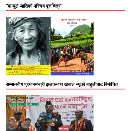
“वाम्बुले जातिको परिचय बृत्तचित्र”
सम्माननीय प्रधानमन्त्री झलकनाथ खनाल ज्यूको बाहुलीबाट विमोचित