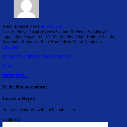
About Everest News
903 Articles
Everest News Nepal (Everest Culture & Media Academy)
Lagankhel, Nepal. Tel: 977-01-5550662 Chief Editor: Chandra
Wambule, Reporter: Prem Wambule & Manu Nembang
Previous
सबैलाई भोटको अधिकार दिइनुहुदैन-सुकरात
Next
निर्वाचन विशेष 2
Be the first to comment
Leave a Reply
Your email address will not be published.
Comment