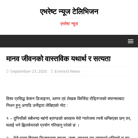
एभरेष्ट न्यूज टेलिभिजन
एभरेष्ट न्यूज
मानव जीवनको वास्तविक यथार्थ र सत्यता
September 23, 2020
Everest News
विश्व प्रसिद्ध फ़ेशन डिजाइनर, ब्लगर एवं लेखक किर्जिदा रोड्रिग्जको क्यान्सरबाट
निधन हुनु अगाडि उनीद्वारा लेखिएको नोट :
१ – दुनियाँको सबैभन्दा महंगो ब्राण्डको कारहरू मेरो ग्यारेजमा त्यसै थन्किएका छन् तर,
मलाई भने ह्विलचेयरको प्रयोग गरिरहनु परेको छ ।
२ – मेरो घरमा हिराका डिजाइनका कपडा, जुत्ता, महङ्गा सर-सामानले भरिएको छ तर,