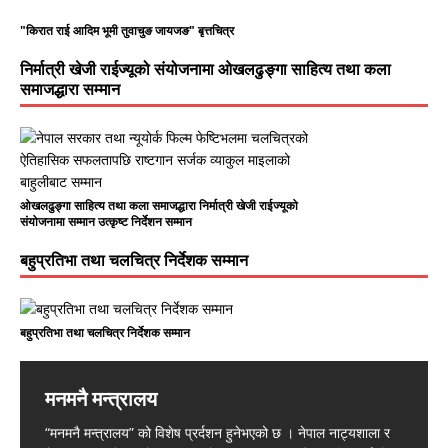
"किरात राई आदिम भूमी तुवाचुङ जायजङ" बृत्तचित्र
निर्मात्री खेजी राईज्यूको संयोजनामा ओखलढुङ्गा साहित्य तथा कला
समाजद्धारा सम्मान
ओखलढुङ्गा साहित्य तथा कला समाजद्धारा निर्मात्री खेजी राईज्यूको
संयोजनामा सम्मान उत्कृष्ट निर्देशन सम्मान
बहुप्रतिभा तथा चलचित्र निर्देशक सम्मान
बहुप्रतिभा तथा चलचित्र निर्देशक सम्मान
मनमनै मन्त्रालय
Nirmal Purja: The Legendary
हिमालले चिनाएको निम्स दाई हिमालमै अस्ताए
सरकारको कमजोरी भएको भन्दै प्रधानमन्त्री
बाँसुरी बजाउनेलाई खीर
Mountaineer Who Redefined
बालेनद्धारा स्विकार
“मनमनै मन्त्रालय” को विशेष प्रर्दशन हुनेभएको छ । नेपाल नाट्यशाला र
नेपालमा जन्मिए, ब्रिटिश सेनामा चम्किए, विश्व पर्वतारोहणमा इतिहास रचेका