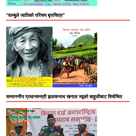
“वाम्बुले जातिको परिचय बृत्तचित्र”
सम्माननीय प्रधानमन्त्री झलकनाथ खनाल ज्यूको बाहुलीबाट विमोचित